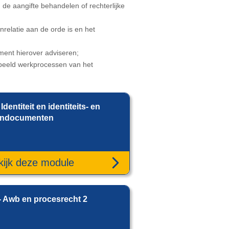
 de aangifte behandelen of rechterlijke
relatie aan de orde is en het
ment hierover adviseren;
beeld werkprocessen van het
 Identiteit en identiteits- en
ondocumenten
kijk deze module
- Awb en procesrecht 2