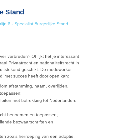
ke Stand
lijn 6 - Specialist Burgerlijke Stand
over verbreden? Of lijkt het je interessant
l Privaatrecht en nationaliteitsrecht in
 uitstekend geschikt. De medewerker
and’ met succes heeft doorlopen kan:
ndom afstamming, naam, overlijden,
 toepassen;
eiten met betrekking tot Nederlanders
recht benoemen en toepassen;
ediende bezwaarschriften en
en zoals herroeping van een adoptie,