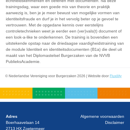
echtheidskenmerken en oefenen met documenten. Na deze
trainingsdag, waar een goede mix van theorie en praktijk
aanwezig is, ben je je meer bewust van mogelijke vormen van
identiteitsfraude en durf je in het vervolg beter op je gevoel te
vertrouwen. Met de opgedane kennis over eerstelijns
controletechnieken weet je eerder een (ver)vals(t) document of
een look-a-like te onderkennen. De training is bovendien een
uitstekende opstap naar de driedaagse vaardigheidstraining van
de module Identiteit en identiteitsdocumenten (B1a) die deel uit
maakt van het Diplomastelsel Burgerzaken van de NVVB
PublieksAcademie.
© Nederlandse Vereniging voor Burgerzaken 2026 | Website door
Fluxility
Adres
Algemene voorwaarden
Boerhaavelaan 14
Disclaimer
2713 HX Zoetermeer