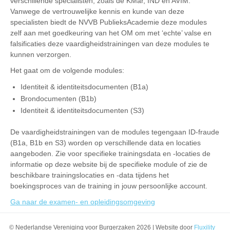
verschillende specialisten, zoals de KMar, IND en AVIM.
Vanwege de vertrouwelijke kennis en kunde van deze
specialisten biedt de NVVB PublieksAcademie deze modules
zelf aan met goedkeuring van het OM om met ‘echte’ valse en
falsificaties deze vaardigheidstrainingen van deze modules te
kunnen verzorgen.
Het gaat om de volgende modules:
Identiteit & identiteitsdocumenten (B1a)
Brondocumenten (B1b)
Identiteit & identiteitsdocumenten (S3)
De vaardigheidstrainingen van de modules tegengaan ID-fraude
(B1a, B1b en S3) worden op verschillende data en locaties
aangeboden. Zie voor specifieke trainingsdata en -locaties de
informatie op deze website bij de specifieke module of zie de
beschikbare trainingslocaties en -data tijdens het
boekingsproces van de training in jouw persoonlijke account.
Ga naar de examen- en opleidingsomgeving
© Nederlandse Vereniging voor Burgerzaken 2026 | Website door
Fluxility