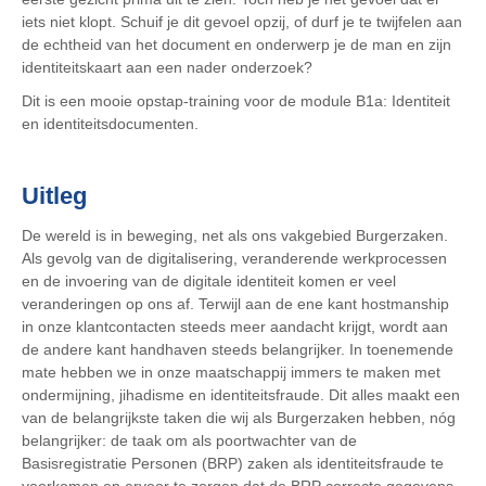
iets niet klopt. Schuif je dit gevoel opzij, of durf je te twijfelen aan
de echtheid van het document en onderwerp je de man en zijn
identiteitskaart aan een nader onderzoek?
Dit is een mooie opstap-training voor de module B1a: Identiteit
en identiteitsdocumenten.
Uitleg
De wereld is in beweging, net als ons vakgebied Burgerzaken.
Als gevolg van de digitalisering, veranderende werkprocessen
en de invoering van de digitale identiteit komen er veel
veranderingen op ons af. Terwijl aan de ene kant hostmanship
in onze klantcontacten steeds meer aandacht krijgt, wordt aan
de andere kant handhaven steeds belangrijker. In toenemende
mate hebben we in onze maatschappij immers te maken met
ondermijning, jihadisme en identiteitsfraude. Dit alles maakt een
van de belangrijkste taken die wij als Burgerzaken hebben, nóg
belangrijker: de taak om als poortwachter van de
Basisregistratie Personen (BRP) zaken als identiteitsfraude te