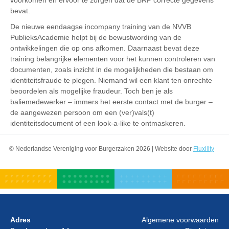
voorkomen en ervoor te zorgen dat de BRP correcte gegevens
bevat.
De nieuwe eendaagse incompany training van de NVVB
PublieksAcademie helpt bij de bewustwording van de
ontwikkelingen die op ons afkomen. Daarnaast bevat deze
training belangrijke elementen voor het kunnen controleren van
documenten, zoals inzicht in de mogelijkheden die bestaan om
identiteitsfraude te plegen. Niemand wil een klant ten onrechte
beoordelen als mogelijke fraudeur. Toch ben je als
baliemedewerker – immers het eerste contact met de burger –
de aangewezen persoon om een (ver)vals(t)
identiteitsdocument of een look-a-like te ontmaskeren.
© Nederlandse Vereniging voor Burgerzaken 2026 | Website door
Fluxility
Adres
Algemene voorwaarden