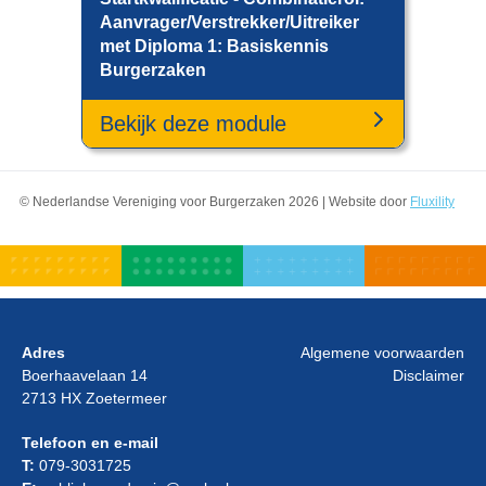
Aanvrager/Verstrekker/Uitreiker
met Diploma 1: Basiskennis
Burgerzaken
Bekijk deze module
© Nederlandse Vereniging voor Burgerzaken 2026 | Website door
Fluxility
Adres
Algemene voorwaarden
Boerhaavelaan 14
Disclaimer
2713 HX Zoetermeer
Telefoon en e-mail
T:
079-3031725