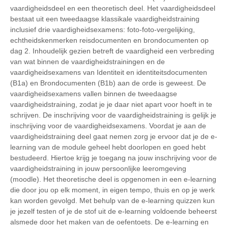
vaardigheidsdeel en een theoretisch deel. Het vaardigheidsdeel
bestaat uit een tweedaagse klassikale vaardigheidstraining
inclusief drie vaardigheidsexamens: foto-foto-vergelijking,
echtheidskenmerken reisdocumenten en brondocumenten op
dag 2. Inhoudelijk gezien betreft de vaardigheid een verbreding
van wat binnen de vaardigheidstrainingen en de
vaardigheidsexamens van Identiteit en identiteitsdocumenten
(B1a) en Brondocumenten (B1b) aan de orde is geweest. De
vaardigheidsexamens vallen binnen de tweedaagse
vaardigheidstraining, zodat je je daar niet apart voor hoeft in te
schrijven. De inschrijving voor de vaardigheidstraining is gelijk je
inschrijving voor de vaardigheidsexamens. Voordat je aan de
vaardigheidstraining deel gaat nemen zorg je ervoor dat je de e-
learning van de module geheel hebt doorlopen en goed hebt
bestudeerd. Hiertoe krijg je toegang na jouw inschrijving voor de
vaardigheidstraining in jouw persoonlijke leeromgeving
(moodle). Het theoretische deel is opgenomen in een e-learning
die door jou op elk moment, in eigen tempo, thuis en op je werk
kan worden gevolgd. Met behulp van de e-learning quizzen kun
je jezelf testen of je de stof uit de e-learning voldoende beheerst
alsmede door het maken van de oefentoets. De e-learning en